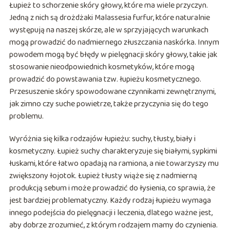
Łupież to schorzenie skóry głowy, które ma wiele przyczyn.
Jedną z nich są drożdżaki Malassesia furfur, które naturalnie
występują na naszej skórze, ale w sprzyjających warunkach
mogą prowadzić do nadmiernego złuszczania naskórka. Innym
powodem mogą być błędy w pielęgnacji skóry głowy, takie jak
stosowanie nieodpowiednich kosmetyków, które mogą
prowadzić do powstawania tzw. łupieżu kosmetycznego.
Przesuszenie skóry spowodowane czynnikami zewnętrznymi,
jak zimno czy suche powietrze, także przyczynia się do tego
problemu.
Wyróżnia się kilka rodzajów łupieżu: suchy, tłusty, biały i
kosmetyczny. Łupież suchy charakteryzuje się białymi, sypkimi
łuskami, które łatwo opadają na ramiona, a nie towarzyszy mu
zwiększony łojotok. Łupież tłusty wiąże się z nadmierną
produkcją sebum i może prowadzić do łysienia, co sprawia, że
jest bardziej problematyczny. Każdy rodzaj łupieżu wymaga
innego podejścia do pielęgnacji i leczenia, dlatego ważne jest,
aby dobrze zrozumieć, z którym rodzajem mamy do czynienia.