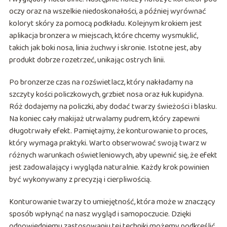
oczy oraz na wszelkie niedoskonałości, a później wyrównać
koloryt skóry za pomocą podkładu. Kolejnym krokiem jest
aplikacja bronzera w miejscach, które chcemy wysmuklić,
takich jak boki nosa, linia żuchwy i skronie. Istotne jest, aby
produkt dobrze rozetrzeć, unikając ostrych linii.
Po bronzerze czas na rozświetlacz, który nakładamy na
szczyty kości policzkowych, grzbiet nosa oraz łuk kupidyna.
Róż dodajemy na policzki, aby dodać twarzy świeżości i blasku.
Na koniec cały makijaż utrwalamy pudrem, który zapewni
długotrwały efekt. Pamiętajmy, że konturowanie to proces,
który wymaga praktyki. Warto obserwować swoją twarz w
różnych warunkach oświetleniowych, aby upewnić się, że efekt
jest zadowalający i wygląda naturalnie. Każdy krok powinien
być wykonywany z precyzją i cierpliwością.
Konturowanie twarzy to umiejętność, która może w znaczący
sposób wpłynąć na nasz wygląd i samopoczucie. Dzięki
odpowiedniemu zastosowaniu tej techniki możemy podkreślić