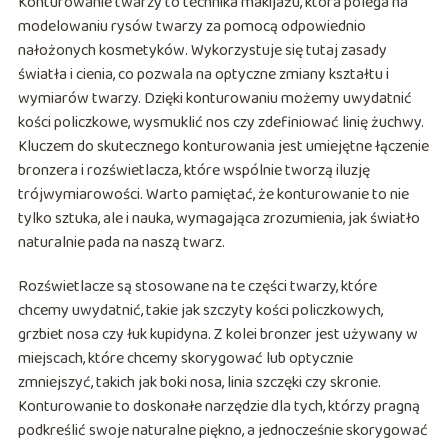
Konturowanie twarzy to technika makijażu, która polega na
modelowaniu rysów twarzy za pomocą odpowiednio
nałożonych kosmetyków. Wykorzystuje się tutaj zasady
światła i cienia, co pozwala na optyczne zmiany kształtu i
wymiarów twarzy. Dzięki konturowaniu możemy uwydatnić
kości policzkowe, wysmuklić nos czy zdefiniować linię żuchwy.
Kluczem do skutecznego konturowania jest umiejętne łączenie
bronzera i rozświetlacza, które wspólnie tworzą iluzję
trójwymiarowości. Warto pamiętać, że konturowanie to nie
tylko sztuka, ale i nauka, wymagająca zrozumienia, jak światło
naturalnie pada na naszą twarz.
Rozświetlacze są stosowane na te części twarzy, które
chcemy uwydatnić, takie jak szczyty kości policzkowych,
grzbiet nosa czy łuk kupidyna. Z kolei bronzer jest używany w
miejscach, które chcemy skorygować lub optycznie
zmniejszyć, takich jak boki nosa, linia szczęki czy skronie.
Konturowanie to doskonałe narzędzie dla tych, którzy pragną
podkreślić swoje naturalne piękno, a jednocześnie skorygować