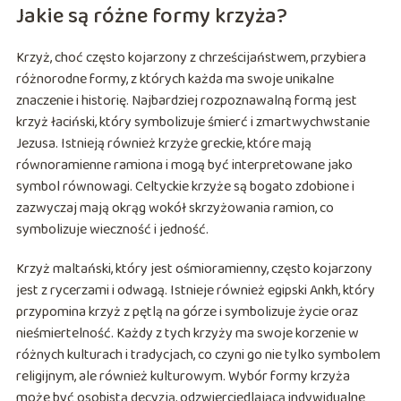
Jakie są różne formy krzyża?
Krzyż, choć często kojarzony z chrześcijaństwem, przybiera
różnorodne formy, z których każda ma swoje unikalne
znaczenie i historię. Najbardziej rozpoznawalną formą jest
krzyż łaciński, który symbolizuje śmierć i zmartwychwstanie
Jezusa. Istnieją również krzyże greckie, które mają
równoramienne ramiona i mogą być interpretowane jako
symbol równowagi. Celtyckie krzyże są bogato zdobione i
zazwyczaj mają okrąg wokół skrzyżowania ramion, co
symbolizuje wieczność i jedność.
Krzyż maltański, który jest ośmioramienny, często kojarzony
jest z rycerzami i odwagą. Istnieje również egipski Ankh, który
przypomina krzyż z pętlą na górze i symbolizuje życie oraz
nieśmiertelność. Każdy z tych krzyży ma swoje korzenie w
różnych kulturach i tradycjach, co czyni go nie tylko symbolem
religijnym, ale również kulturowym. Wybór formy krzyża
może być osobistą decyzją, odzwierciedlającą indywidualne